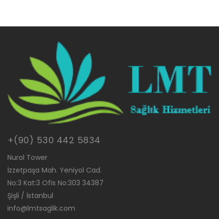
+(90) 530 442 5834
Nurol Tower
İzzetpaşa Mah. Yeniyol Cad.
No:3 Kat:3 Ofis No:303 34387
Şişli / İstanbul
info@lmtsaglik.com