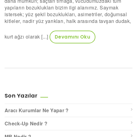
daha mümkün; saçtan tırnağa, vücudumuzdaki tüm
yapıların bozuklukları bizim ilgi alanımız. Saymak
istersek; yüz şekil bozuklukları, asimetriler, doğumsal
kitleler, nadir yüz yarıkları, halk arasında tavşan dudak,
kurt ağzı olarak [...]
Devamını Oku
Son Yazılar
Aracı Kurumlar Ne Yapar ?
Check-Up Nedir ?
MR Nedir ?