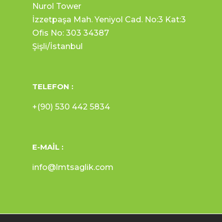
Nurol Tower
İzzetpaşa Mah. Yeniyol Cad. No:3 Kat:3
Ofis No: 303 34387
Şişli/İstanbul
TELEFON :
+(90) 530 442 5834
E-MAIL :
info@lmtsaglik.com