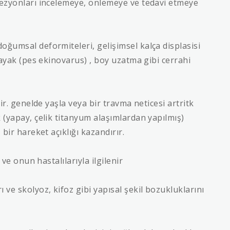
lezyonları incelemeye, önlemeye ve tedavi etmeye
oğumsal deformiteleri, gelişimsel kalça displasisi
k ayak (pes ekinovarus) , boy uzatma gibi cerrahi
nir. genelde yaşla veya bir travma neticesi artritk
 (yapay, çelik titanyum alaşımlardan yapılmış)
 bir hareket açıklığı kazandırır.
 ve onun hastalılarıyla ilgilenir
 ve skolyoz, kifoz gibi yapısal şekil bozukluklarını