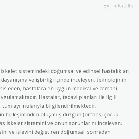
By:
lmtsaglik
skelet sistemindeki doğumsal ve edinsel hastalıkları
ayanışma ve işbirliği içinde inceleyen, teknolojinin
his eden, hastalara en uygun medikal ve cerrahi
gulamaktadır. Hastalar, tedavi planları ile ilgili
üm ayrıntılarıyla bilgilendirilmektedir.
nin birleşiminden oluşmuş düzgün (orthos) çocuk
as iskelet sistemini ve onun sorunlarını inceleyen,
ini ve işlevini değiştiren doğumsal, sonradan