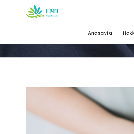
Anasayfa
»
Portfolio
»
Ortopedi
Anasayfa
Hak