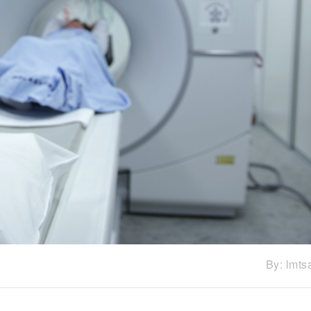
By:
lmts