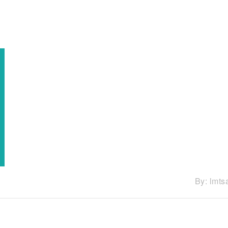
By:
lmts